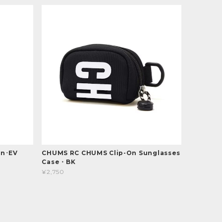
in･EV
CHUMS RC CHUMS Clip-On Sunglasses
Case・BK
¥2,750