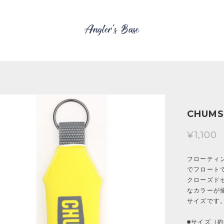
CHUMS 
¥1,100
フローティン
でフロート
クローズド
なカラーが
サイズです
■サイズ（約