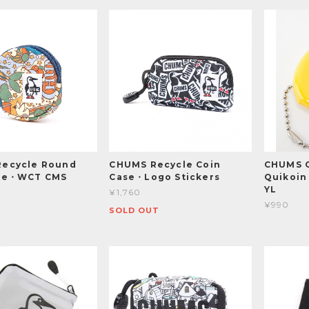
ecycle Round
CHUMS Recycle Coin
CHUMS 
ase・WCT CMS
Case・Logo Stickers
Quikoin 
YL
¥1,760
¥990
SOLD OUT