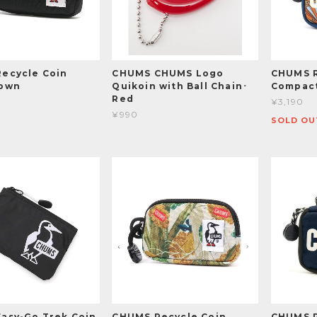
ecycle Coin
CHUMS CHUMS Logo
CHUMS 
rown
Quikoin with Ball Chain･
Compac
Red
¥3,190
¥990
SOLD OU
asy-Go Trek Coin
CHUMS Recycle Coin
CHUMS 