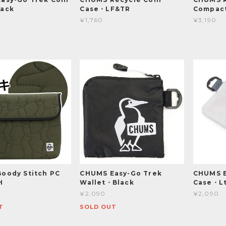
ack
Case・LF&TR
Compact
¥1,760
¥3,190
oody Stitch PC
CHUMS Easy-Go Trek
CHUMS E
H
Wallet・Black
Case・Lt
¥2,090
¥2,090
T
SOLD OUT