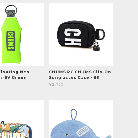
loating Neo
CHUMS RC CHUMS Clip-On
n･EV Green
Sunglasses Case・BK
¥2,750