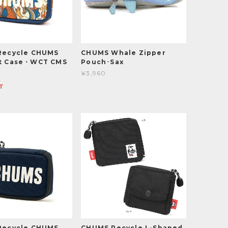
Recycle CHUMS
CHUMS Whale Zipper
t Case・WCT CMS
Pouch･Sax
¥3,960
T
Recycle CHUMS
CHUMS Recycle L-Shaped