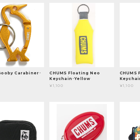
ooby Carabiner･
CHUMS Floating Neo
CHUMS F
Keychain･Yellow
Keychai
¥1,100
¥1,100