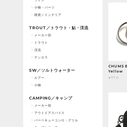
小物・パーツ
雑貨／インテリア
TROUT／トラウト・鮎・渓流
メーカー別
トラウト
渓流
テンカラ
CHUMS B
SW／ソルトウォーター
Yellow
¥770
ルアー
小物
CAMPING／キャンプ
メーカー別
アウトドアスパイス
バーベキューコンロ・グリル