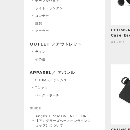
テーブルウェア
ライト・ランタン
コンテナ
燻製
CHUMS R
クーラー
Case･B
¥1,760
OUTLET ／アウトレット
ライン
その他
APPAREL／ アパレル
CHUMS／ チャムス
Tシャツ
バッグ・ポーチ
GUIDE
Angler's Base ONLINE SHOP
【アングラーズベースオンラインシ
ョップ】について
CHUMS E