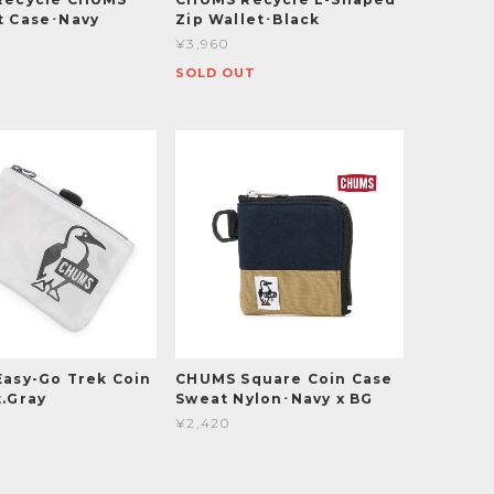
 Case･Navy
Zip Wallet･Black
¥3,960
SOLD OUT
asy-Go Trek Coin
CHUMS Square Coin Case
.Gray
Sweat Nylon･Navy x BG
¥2,420