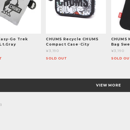
asy-Go Trek
CHUMS Recycle CHUMS
CHUMS M
Lt.Gray
Compact Case･City
Bag Sw
¥3,190
¥3,190
T
SOLD OUT
SOLD OU
VIEW MORE
プ】