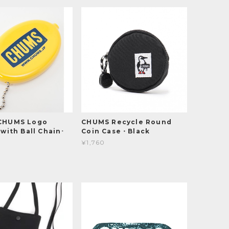
CHUMS Logo
CHUMS Recycle Round
with Ball Chain･
Coin Case・Black
¥1,760