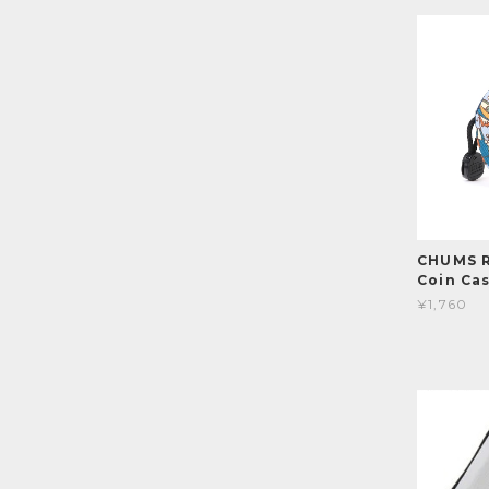
CHUMS R
Coin C
¥1,760