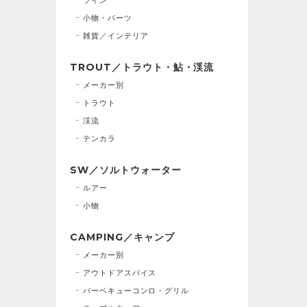
小物・パーツ
雑貨／インテリア
TROUT／トラウト・鮎・渓流
メーカー別
トラウト
渓流
テンカラ
SW／ソルトウォーター
ルアー
小物
CAMPING／キャンプ
メーカー別
アウトドアスパイス
バーベキューコンロ・グリル