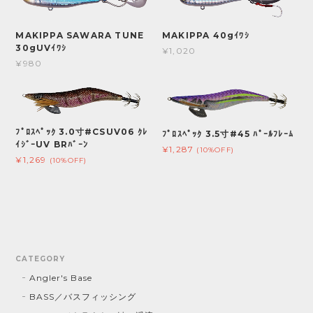
MAKIPPA SAWARA TUNE
MAKIPPA 40gｲﾜｼ
30gUVｲﾜｼ
¥1,020
¥980
ﾌﾟﾛｽﾍﾟｯｸ 3.0寸#CSUV06 ｸﾚ
ﾌﾟﾛｽﾍﾟｯｸ 3.5寸#45 ﾊﾟｰﾙﾌﾚｰﾑ
ｲｼﾞｰUV BRﾊﾞｰﾝ
¥1,287
(10%OFF)
¥1,269
(10%OFF)
CATEGORY
Angler's Base
BASS／バスフィッシング