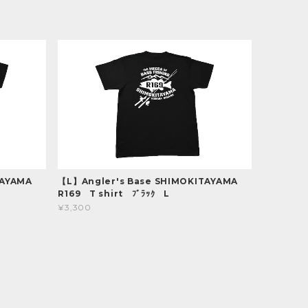
ITAYAMA
【L】Angler's Base SHIMOKITAYAMA
R169 T shirt ﾌﾞﾗｯｸ L
¥3,300