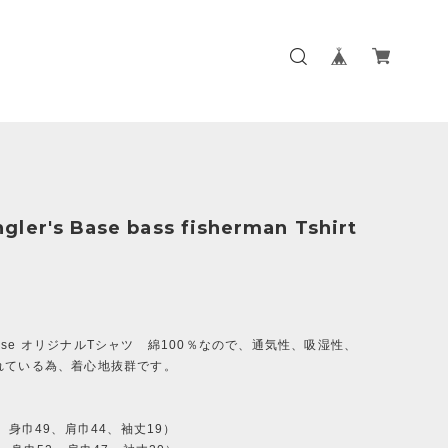
ler's Base bass fisherman Tshirt
s Base オリジナルTシャツ 綿100％なので、通気性、吸湿性、
れている為、着心地抜群です。
6、身巾49、肩巾44、袖丈19）