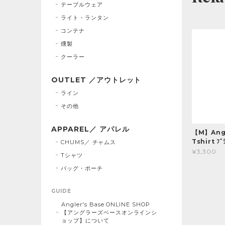
テーブルウェア
ライト・ランタン
コンテナ
燻製
クーラー
OUTLET ／アウトレット
ライン
その他
APPAREL／ アパレル
【M】Angl
Tshirt ﾌﾞ
CHUMS／ チャムス
¥3,300
Tシャツ
バッグ・ポーチ
GUIDE
Angler's Base ONLINE SHOP
【アングラーズベースオンラインシ
ョップ】について