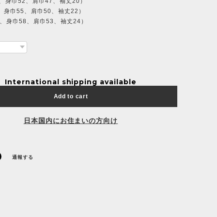
0、身巾52、肩巾47、袖丈20）
4、身巾55、肩巾50、袖丈22）
8、身巾58、肩巾53、袖丈24）
International shipping available
Add to cart
日本国内にお住まいの方向け
通報する