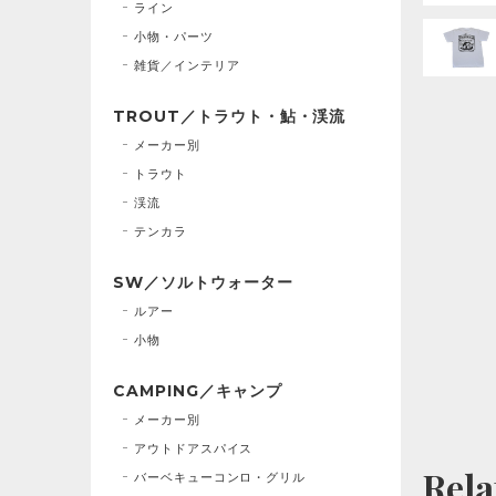
ライン
小物・パーツ
雑貨／インテリア
TROUT／トラウト・鮎・渓流
メーカー別
トラウト
渓流
テンカラ
SW／ソルトウォーター
ルアー
小物
CAMPING／キャンプ
メーカー別
アウトドアスパイス
Rela
バーベキューコンロ・グリル