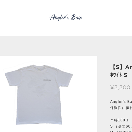
【S】Ang
ﾎﾜｲﾄ S
¥3,300
Angler'
保湿性に優
＊綿100％
S （身丈6