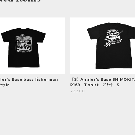
er's Base bass fisherman
【S】Angler's Base SHIMOK
ﾗｯｸ M
R169 T shirt ﾌﾞﾗｯｸ S
¥3,300