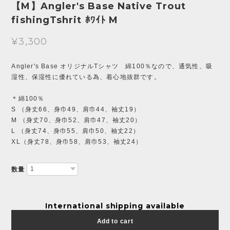
【M】Angler's Base Native Trout
fishingTshrit ﾎﾜｲﾄ M
¥3,300
Angler's Base オリジナルTシャツ 綿100％なので、通気性、吸
湿性、保湿性に優れている為、着心地抜群です。
＊綿100％
S （身丈66、身巾49、肩巾44、袖丈19）
M （身丈70、身巾52、肩巾47、袖丈20）
L （身丈74、身巾55、肩巾50、袖丈22）
XL（身丈78、身巾58、肩巾53、袖丈24）
数量
International shipping available
Add to cart