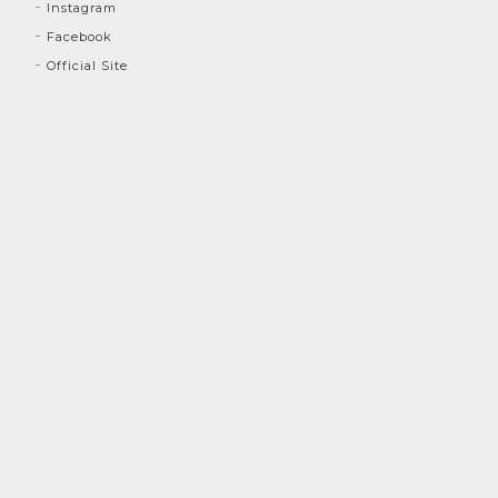
Instagram
Facebook
Official Site
プライバシーポリシー
特定商取引法に基づく表記
©Angler's Base ONLINE SHOP 【アングラーズベースオンラインショップ】