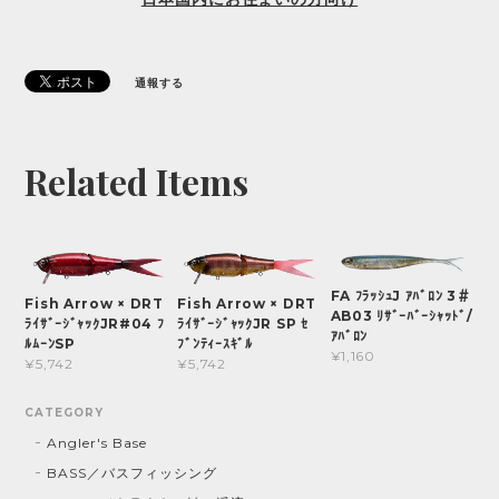
通報する
Related Items
FA ﾌﾗｯｼｭJ ｱﾊﾞﾛﾝ 3＃
Fish Arrow × DRT
Fish Arrow × DRT
AB03 ﾘｻﾞｰﾊﾞｰｼｬｯﾄﾞ/
ﾗｲｻﾞｰｼﾞｬｯｸJR#04 ﾌ
ﾗｲｻﾞｰｼﾞｬｯｸJR SP ｾ
ｱﾊﾞﾛﾝ
ﾙﾑｰﾝSP
ﾌﾞﾝﾃｨｰｽｷﾞﾙ
¥1,160
¥5,742
¥5,742
CATEGORY
Angler's Base
BASS／バスフィッシング