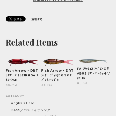
通報する
Related Items
FA ﾌﾗｯｼｭJ ｱﾊﾞﾛﾝ 3＃
Fish Arrow × DRT
Fish Arrow × DRT
AB03 ﾘｻﾞｰﾊﾞｰｼｬｯﾄﾞ/
ﾗｲｻﾞｰｼﾞｬｯｸJR#04 ﾌ
ﾗｲｻﾞｰｼﾞｬｯｸJR SP ｾ
ｱﾊﾞﾛﾝ
ﾙﾑｰﾝSP
ﾌﾞﾝﾃｨｰｽｷﾞﾙ
¥1,160
¥5,742
¥5,742
CATEGORY
Angler's Base
BASS／バスフィッシング