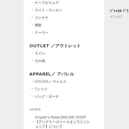
テーブルウェア
ライト・ランタン
ｼﾞｬｯｶﾙ ﾌﾞ
¥3,861
コンテナ
燻製
クーラー
OUTLET ／アウトレット
ライン
その他
APPAREL／ アパレル
CHUMS／ チャムス
Tシャツ
バッグ・ポーチ
GUIDE
Angler's Base ONLINE SHOP
【アングラーズベースオンラインシ
ョップ】について