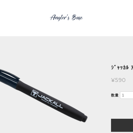
ｼﾞｬｯｶﾙ 
¥590
数量