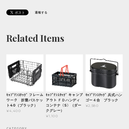
通報する
Related Items
ｷｬﾌﾟﾃﾝｽﾀｯｸﾞ フレーム
ｷｬﾌﾟﾃﾝｽﾀｯｸﾞ キャンプ
ｷｬﾌﾟﾃﾝｽﾀｯｸﾞ 兵式ハン
ワーク 折畳バスケッ
アウト ＦＤハンディ
ゴー４合 ブラック
ト40（ブラック）
コンテナ〈S〉（ダー
¥2,580
クグレー）
¥4,400
¥1,100
CATEGORY