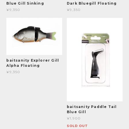
Blue Gill Sinking
Dark Bluegill Floating
¥9,350
¥9,350
baitsanity Explorer Gill
Alpha Floating
¥9,350
baitsanity Paddle Tail
Blue Gill
¥1,900
SOLD OUT