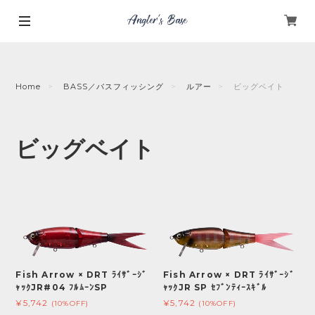
Home
BASS／バスフィッシング
ルアー
ビッグベイト
ビッグベイト
Fish Arrow × DRT ﾗｲｻﾞｰｼﾞ
Fish Arrow × DRT ﾗｲｻﾞｰｼﾞ
ｬｯｸJR#04 ﾌﾙﾑｰﾝSP
ｬｯｸJR SP ｾﾌﾞﾝﾃｨｰｽｷﾞﾙ
¥5,742
¥5,742
(10%OFF)
(10%OFF)