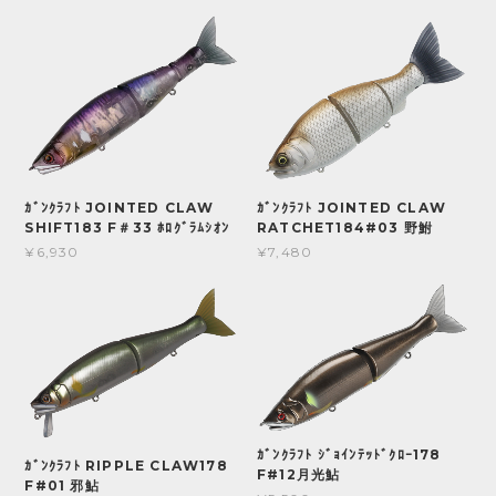
ｶﾞﾝｸﾗﾌﾄ JOINTED CLAW
ｶﾞﾝｸﾗﾌﾄ JOINTED CLAW
SHIFT183 F＃33 ﾎﾛｸﾞﾗﾑｼｵﾝ
RATCHET184#03 野鮒
¥6,930
¥7,480
ｶﾞﾝｸﾗﾌﾄ ｼﾞｮｲﾝﾃｯﾄﾞｸﾛｰ178
ｶﾞﾝｸﾗﾌﾄ RIPPLE CLAW178
F#12月光鮎
F#01 邪鮎