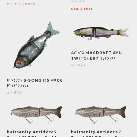
¥5,500
¥3,850
(30%OFF)
SOLD OUT
ﾒｶﾞﾊﾞｽ MAGDRAFT AYU
TWITCHERﾌﾞﾘﾘｱﾝﾄｱﾕ
¥1,980
ｶﾞﾝｸﾗﾌﾄ S-SONG 115 F#06
ﾃﾞｯﾄﾞﾌｨｯｼｭ
¥4,620
baitsanity Antidote7
baitsanity Antidote7