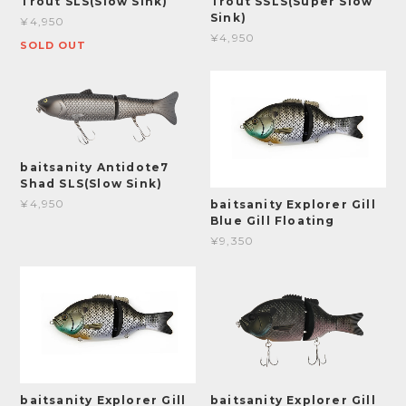
Trout SLS(Slow Sink)
Trout SSLS(Super Slow
Sink)
¥4,950
¥4,950
SOLD OUT
baitsanity Antidote7
Shad SLS(Slow Sink)
¥4,950
baitsanity Explorer Gill
Blue Gill Floating
¥9,350
baitsanity Explorer Gill
baitsanity Explorer Gill