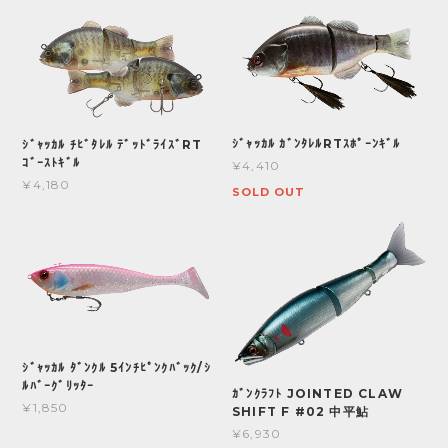
ｼﾞｬｯｶﾙ ｶﾞﾝﾀﾚﾙRTｽﾎﾟｰﾝｷﾞﾙ
ｼﾞｬｯｶﾙ ﾁﾋﾞﾀﾚﾙ ﾃﾞｯﾄﾞﾗｲｽﾞRT
ｺﾞｰｽﾄｷﾞﾙ
¥4,410
¥4,180
SOLD OUT
ｼﾞｬｯｶﾙ ﾀﾞﾝｸﾙ 5ｲﾝﾁﾋﾟﾝｸﾊﾞｯｸ/ｼ
ﾙﾊﾞｰｸﾞﾘｯﾀｰ
ｶﾞﾝｸﾗﾌﾄ JOINTED CLAW
¥1,850
SHIFT F #02 中平鮎
¥6,930