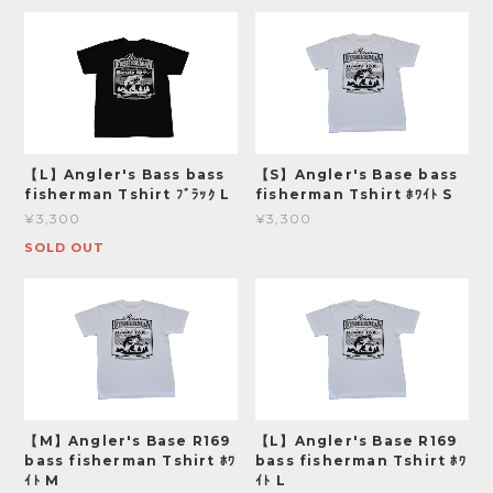
【L】Angler's Bass bass
【S】Angler's Base bass
fisherman Tshirt ﾌﾞﾗｯｸ L
fisherman Tshirt ﾎﾜｲﾄ S
¥3,300
¥3,300
SOLD OUT
【M】Angler's Base R169
【L】Angler's Base R169
bass fisherman Tshirt ﾎﾜ
bass fisherman Tshirt ﾎﾜ
ｲﾄ M
ｲﾄ L