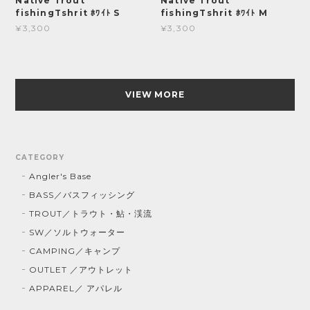
Native Trout
Native Trout
fishingTshrit ﾎﾜｲﾄ S
fishingTshrit ﾎﾜｲﾄ M
¥3,300
¥3,300
VIEW MORE
CATEGORY
Angler's Base
BASS／バスフィッシング
TROUT／トラウト・鮎・渓流
SW／ソルトウォーター
CAMPING／キャンプ
OUTLET ／アウトレット
APPAREL／ アパレル