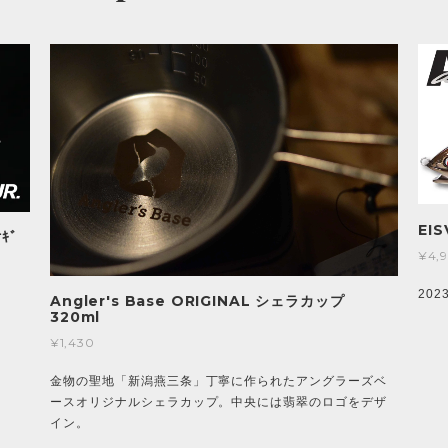
EIS
ｻｷﾞ
¥4,
20
Angler's Base ORIGINAL シェラカップ
320ml
¥1,430
金物の聖地「新潟燕三条」丁寧に作られたアングラーズベ
ースオリジナルシェラカップ。中央には翡翠のロゴをデザ
イン。