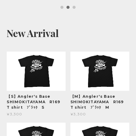
New Arrival
【S】Angler's Base
【M】Angler's Base
SHIMOKITAYAMA R169
SHIMOKITAYAMA R169
T shirt ﾌﾞﾗｯｸ S
T shirt ﾌﾞﾗｯｸ M
¥3,300
¥3,300