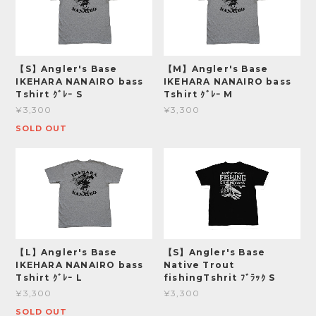
【S】Angler's Base
【M】Angler's Base
IKEHARA NANAIRO bass
IKEHARA NANAIRO bass
Tshirt ｸﾞﾚｰ S
Tshirt ｸﾞﾚｰ M
¥3,300
¥3,300
SOLD OUT
【L】Angler's Base
【S】Angler's Base
IKEHARA NANAIRO bass
Native Trout
Tshirt ｸﾞﾚｰ L
fishingTshrit ﾌﾞﾗｯｸ S
¥3,300
¥3,300
SOLD OUT