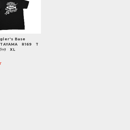
ler's Base
ITAYAMA R169 T
ﾞﾗｯｸ XL
T