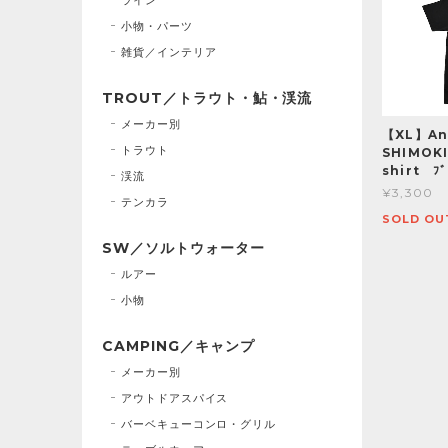
小物・パーツ
雑貨／インテリア
TROUT／トラウト・鮎・渓流
メーカー別
【XL】Ang
トラウト
SHIMOK
shirt ﾌ
渓流
¥3,300
テンカラ
SOLD OU
SW／ソルトウォーター
ルアー
小物
CAMPING／キャンプ
メーカー別
アウトドアスパイス
バーベキューコンロ・グリル