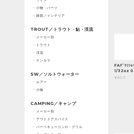
小物・パーツ
雑貨／インテリア
TROUT／トラウト・鮎・渓流
メーカー別
トラウト
渓流
テンカラ
FAﾀﾞｳﾝｼｮｯ
1/32oz 0
SW／ソルトウォーター
¥600
ルアー
小物
CAMPING／キャンプ
メーカー別
アウトドアスパイス
バーベキューコンロ・グリル