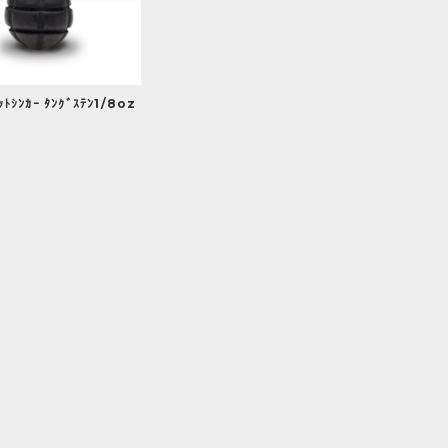
ｯﾄｼﾝｶｰ ﾀﾝｸﾞｽﾃﾝ1/8oz