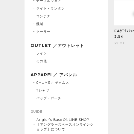
テーブルウェア
ライト・ランタン
コンテナ
燻製
FAﾀﾞｳﾝｼｮ
クーラー
3.5g
¥600
OUTLET ／アウトレット
ライン
その他
APPAREL／ アパレル
CHUMS／ チャムス
Tシャツ
バッグ・ポーチ
GUIDE
Angler's Base ONLINE SHOP
【アングラーズベースオンラインシ
ョップ】について