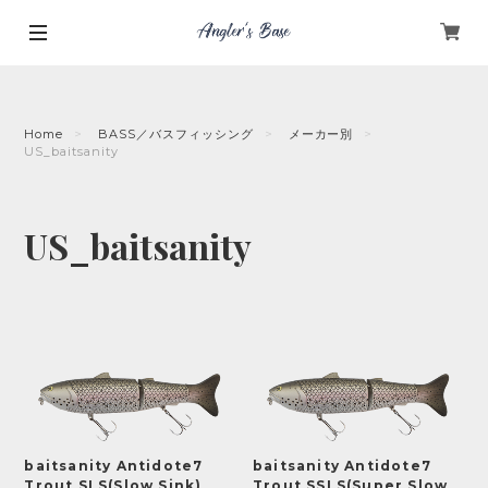
Home
BASS／バスフィッシング
メーカー別
US_baitsanity
US_baitsanity
baitsanity Antidote7
baitsanity Antidote7
Trout SLS(Slow Sink)
Trout SSLS(Super Slow