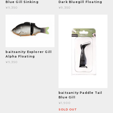
Blue Gill Sinking
Dark Bluegill Floating
¥9,350
¥9,350
baitsanity Explorer Gill
Alpha Floating
¥9,350
baitsanity Paddle Tail
Blue Gill
¥1,900
SOLD OUT