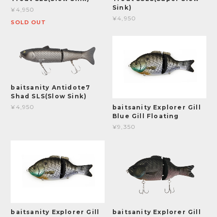
Sink)
¥4,950
¥4,950
SOLD OUT
baitsanity Antidote7
Shad SLS(Slow Sink)
¥4,950
baitsanity Explorer Gill
Blue Gill Floating
¥9,350
baitsanity Explorer Gill
baitsanity Explorer Gill