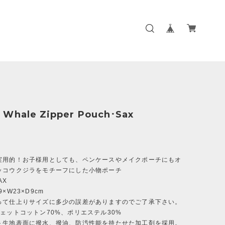
Whale Zipper Pouch･Sax
実用的！お子様用としても、ペンケースやメイクポーチにもオ
ッコウクジラをモチーフにした小物ポーチ
AX
×W23×D9cm
って仕上りサイズに多少の誤差がありますのでご了承下さい。
ェットコットン70%、ポリエステル30%
ト生地表面に撥水、撥油、防汚性能を持たせた加工剤を採用。