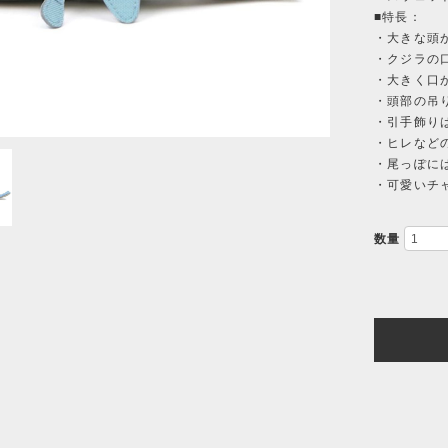
■特長：
・大きな頭
・クジラの
・大きく口
・頭部の吊
・引手飾り
・ヒレなど
・尾っぽに
・可愛いチ
数量