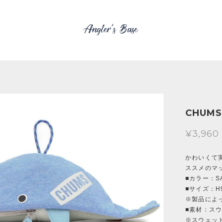
CHUMS 
¥3,960
かわいくて
ススメのマ
■カラー：S
■サイズ：H9
※製品によ
■素材：スウ
※スウェッ