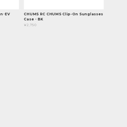
in･EV
CHUMS RC CHUMS Clip-On Sunglasses
Case・BK
¥2,750