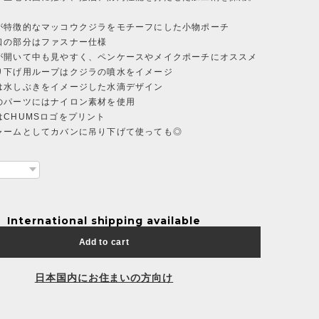
が特徴的なマッコウクジラをモチーフにした小物ポーチ
口の部分はファスナー仕様
が開いて中も見やすく、ペンケースやメイクポーチにオススメ
り下げ用ループはクジラの噴水をイメージ
は水しぶきをイメージした水滴デザイン
のパーツにはナイロン素材を使用
はCHUMSロゴをプリント
ャームとしてカバンに吊り下げて使っても◎
International shipping available
Add to cart
日本国内にお住まいの方向け