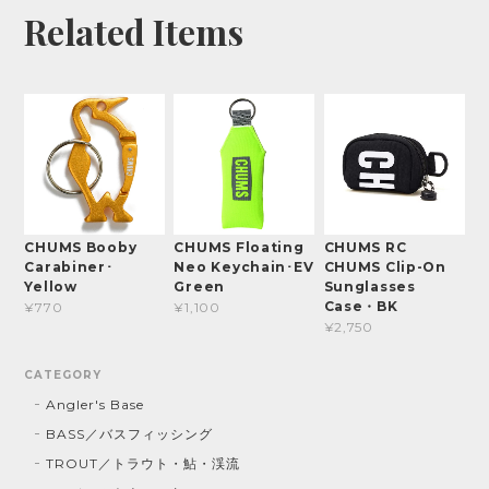
Related Items
CHUMS Booby
CHUMS Floating
CHUMS RC
Carabiner･
Neo Keychain･EV
CHUMS Clip-On
Yellow
Green
Sunglasses
Case・BK
¥770
¥1,100
¥2,750
CATEGORY
Angler's Base
BASS／バスフィッシング
TROUT／トラウト・鮎・渓流