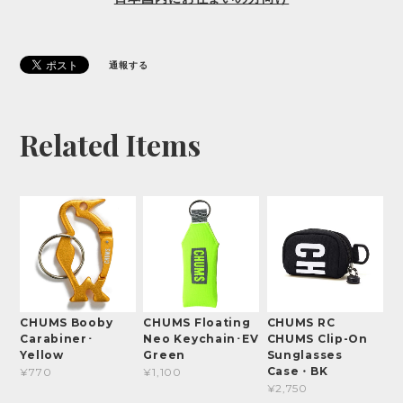
通報する
Related Items
CHUMS Booby
CHUMS Floating
CHUMS RC
Carabiner･
Neo Keychain･EV
CHUMS Clip-On
Yellow
Green
Sunglasses
Case・BK
¥770
¥1,100
¥2,750