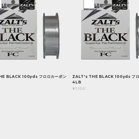
THE BLACK 100yds フロロカーボン
ZALT's THE BLACK 100yds
4LB
¥1,100