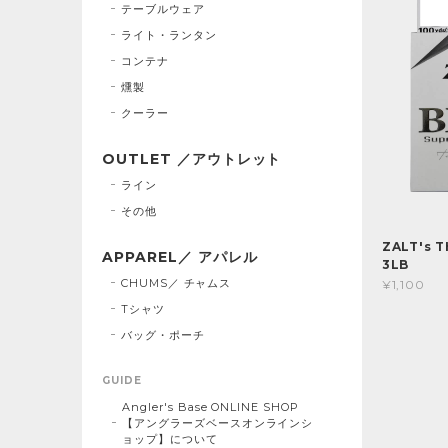
テーブルウェア
ライト・ランタン
コンテナ
燻製
クーラー
OUTLET ／アウトレット
ライン
その他
ZALT's 
APPAREL／ アパレル
3LB
CHUMS／ チャムス
¥1,100
Tシャツ
バッグ・ポーチ
GUIDE
Angler's Base ONLINE SHOP
【アングラーズベースオンラインシ
ョップ】について