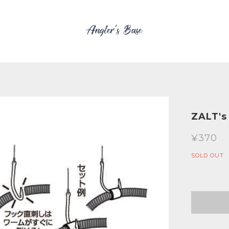
ZALT's
¥370
SOLD OUT