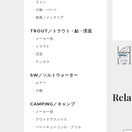
ライン
小物・パーツ
雑貨／インテリア
TROUT／トラウト・鮎・渓流
メーカー別
トラウト
渓流
テンカラ
SW／ソルトウォーター
ルアー
小物
Rela
CAMPING／キャンプ
メーカー別
アウトドアスパイス
バーベキューコンロ・グリル